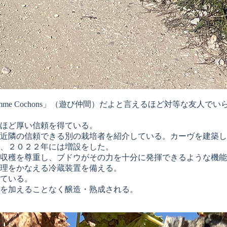
omme Cochons」（遊び仲間）だよと言えるほど対等な友
ほど厚い信頼を得ている。
近隣の信頼できる別の栽培者を紹介している。カーヴを建築し
、２０２２年には増設をした。
収穫を尊重し、ブドウがその力を十分に発揮できるような機能
理をかなえる冷蔵装置を備える。
ている。
を加えることなく醸造・熟成される。