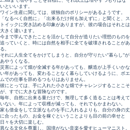
2.5haまで増やすことを目標に、それ以上は増やすつもりはな
いといいます。
ワイン生産に関しては、彼独自のポリシーがあるようです。
「なるべく自然に」「出来るだけ何も加えずに」と聞くと、ス
トイックに突き詰める印象がありますが、彼の場合はそれとは
大きく違います。
今まで学んできたことを活かして自分が造りたい理想のものを
追っていくと、時には自然を相手に全てを破壊されることがあ
る。
それに人生全てをかけてしまうと、自分が守りたい”暮らし”が
あやうくなる。
災害によって畑が全滅する年があっても、醸造が上手くいかな
い年があっても、変わることなく暮らしていけるように、ボエ
ムでの仕事を辞めるつもりはありません。
彼にとっては、手に入れた小さな畑でチャレンジすることこそ
が、すでに大きな冒険なのです。
毎年、自然に出来る量だけで、無理して多く造ることは考えて
いない。年によって収穫が減っても、それでもかまわない。
家も借金をして立派なものを手に入れるよりも、自分の身の丈
に合ったもの、お金を稼ぐということよりも目の前の幸せと
日々を大切に楽しむ。
異なる文化を尊重し、国境がない音楽を愛すヒューマニスト。