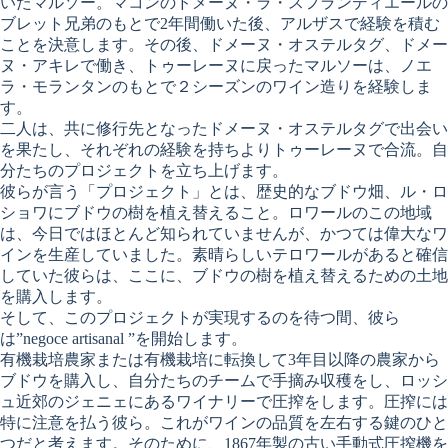
いたマルソー。マコンのドメーヌ・ラ・スフランディエールの
ブレット兄弟のもとで2年間働いた後、アルザスで経験を積む
ことを決意します。その後、ドメーヌ・オステルタグ、ドメー
ヌ・アキレで働き、トゥーレーヌに戻ったマルソーは、ノエ
ラ・モランタンのもとで２シーズンのワイン造りを経験しま
す。
二人は、共に修行先となったドメーヌ・オステルタグで出会い
を果たし、それぞれの経験を持ちよりトゥーレーヌで合流。自
分たちのプロジェクトを立ち上げます。
彼らが言う「プロジェクト」とは、歴史的なブドウ畑、ル・ロ
ショワにブドウの樹を植え替えること。ロワールのこの地域
は、今日ではほとんど知られていませんが、かつては偉大なワ
インを生産していました。素晴らしいテロワールがあると確信
していた彼らは、ここに、ブドウの樹を植え替えるための土地
を購入します。
そして、このプロジェクトが実現するのを待つ間、彼ら
は”negoce artisanal ”を開始します。
有機栽培農家または有機栽培に転換して3年目以降の農家から
ブドウを購入し、自分たちのチームで手摘み収穫をし、ロッシ
ュ近郊のジェニェにあるワイナリーで圧搾をします。圧搾には
特に注意を払う彼ら。これがワインの品質を左右する鍵のひと
つだと考えます。そのために、1867年製の古い手動式圧搾機を