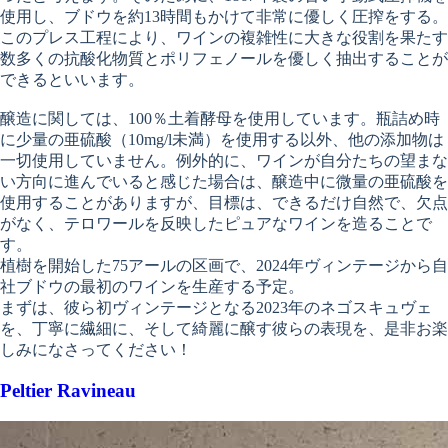
使用し、ブドウを約13時間もかけて非常に優しく圧搾をする。
このプレス工程により、ワインの複雑性に大きな役割を果たす
数多くの抗酸化物質とポリフェノールを優しく抽出することが
できるといいます。
醸造に関しては、100％土着酵母を使用しています。瓶詰め時
に少量の亜硫酸（10mg/l未満）を使用する以外、他の添加物は
一切使用していません。例外的に、ワインが自分たちの望まな
い方向に進んでいると感じた場合は、醸造中に微量の亜硫酸を
使用することがありますが、目標は、できるだけ自然で、欠点
がなく、テロワールを反映したピュアなワインを造ることで
す。
植樹を開始した75アールの区画で、2024年ヴィンテージから自
社ブドウの最初のワインを生産する予定。
まずは、彼ら初ヴィンテージとなる2023年のネゴスキュヴェ
を、丁寧に繊細に、そして綺麗に醸す彼らの表現を、是非お楽
しみになさってください！
Peltier Ravineau