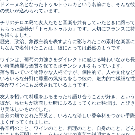
ドメーヌ名となったトゥルトゥルカという名前にも、そんな彼
の想いが込められています。
チリのチロエ島で友人たちと音楽を共有していたときに譲って
もらった楽器が「トゥルトゥルカ」です。大切にフランスに持
ち帰りました。
歴史、政治、象徴主義を表すように彩られたこの素朴な楽器に
ちなんで名付けたことは、彼にとっては必然のようです。
ワインは、葡萄の力強さをダイレクトに感じる味わいながら長
い時間綺麗な酒質を保てるポテンシャルをもっています。
落ち着いていて物静かな人柄ですが、個性的で、人や文化など
いろいろな分野に尊重の気持ちをもつ彼の、魅力的で繊細な性
格がワインにも反映されているようです。
友人を招いて料理をふるまったり語り合うことが好き、という
彼が、私たちが訪問した時にふるまってくれた料理は、とびき
り美味しいものでした。
自分の畑でとれた野菜と、いろんな珍しい香辛料をつかい手際
よく作ってくれました。
香辛料のこと、ワインのこと、料理のこと、自身のこと、どん
なことを質問しても、うわべだけの言葉で説明することがな