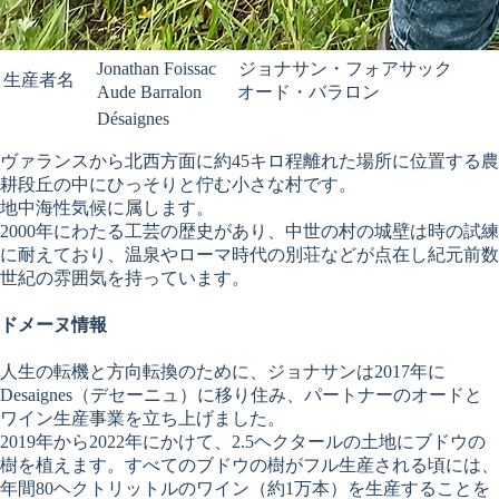
Jonathan Foissac ジョナサン・フォアサック
生産者名
Aude Barralon オード・バラロン
Désaignes
ヴァランスから北西方面に約45キロ程離れた場所に位置する農
耕段丘の中にひっそりと佇む小さな村です。
地中海性気候に属します。
2000年にわたる工芸の歴史があり、中世の村の城壁は時の試練
に耐えており、温泉やローマ時代の別荘などが点在し紀元前数
世紀の雰囲気を持っています。
ドメーヌ情報
人生の転機と方向転換のために、ジョナサンは2017年に
Desaignes（デセーニュ）に移り住み、パートナーのオードと
ワイン生産事業を立ち上げました。
2019年から2022年にかけて、2.5ヘクタールの土地にブドウの
樹を植えます。すべてのブドウの樹がフル生産される頃には、
年間80ヘクトリットルのワイン（約1万本）を生産することを