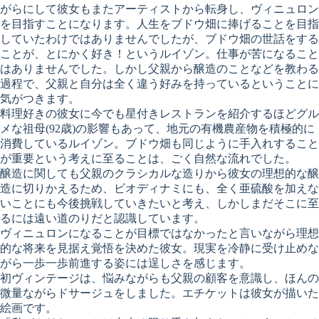
がらにして彼女もまたアーティストから転身し、ヴィニュロン
を目指すことになります。人生をブドウ畑に捧げることを目指
していたわけではありませんでしたが、ブドウ畑の世話をする
ことが、とにかく好き！というルイゾン。仕事が苦になること
はありませんでした。しかし父親から醸造のことなどを教わる
過程で、父親と自分は全く違う好みを持っているということに
気がつきます。
料理好きの彼女に今でも星付きレストランを紹介するほどグル
メな祖母(92歳)の影響もあって、地元の有機農産物を積極的に
消費しているルイゾン。ブドウ畑も同じように手入れすること
が重要という考えに至ることは、ごく自然な流れでした。
醸造に関しても父親のクラシカルな造りから彼女の理想的な醸
造に切りかえるため、ビオディナミにも、全く亜硫酸を加えな
いことにも今後挑戦していきたいと考え、しかしまだそこに至
るには遠い道のりだと認識しています。
ヴィニュロンになることが目標ではなかったと言いながら理想
的な将来を見据え覚悟を決めた彼女。現実を冷静に受け止めな
がら一歩一歩前進する姿には逞しさを感じます。
初ヴィンテージは、悩みながらも父親の顧客を意識し、ほんの
微量ながらドサージュをしました。エチケットは彼女が描いた
絵画です。