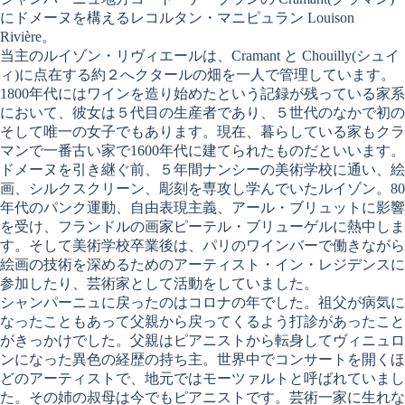
にドメーヌを構えるレコルタン・マニピュラン Louison
Rivière。
当主のルイゾン・リヴィエールは、Cramant と Chouilly(シュイ
ィ)に点在する約２へクタールの畑を一人で管理しています。
1800年代にはワインを造り始めたという記録が残っている家系
において、彼女は５代目の生産者であり、５世代のなかで初の
そして唯一の女子でもあります。現在、暮らしている家もクラ
マンで一番古い家で1600年代に建てられたものだといいます。
ドメーヌを引き継ぐ前、５年間ナンシーの美術学校に通い、絵
画、シルクスクリーン、彫刻を専攻し学んでいたルイゾン。80
年代のパンク運動、自由表現主義、アール・ブリュットに影響
を受け、フランドルの画家ピーテル・ブリューゲルに熱中しま
す。そして美術学校卒業後は、パリのワインバーで働きながら
絵画の技術を深めるためのアーティスト・イン・レジデンスに
参加したり、芸術家として活動をしていました。
シャンパーニュに戻ったのはコロナの年でした。祖父が病気に
なったこともあって父親から戻ってくるよう打診があったこと
がきっかけでした。父親はピアニストから転身してヴィニュロ
ンになった異色の経歴の持ち主。世界中でコンサートを開くほ
どのアーティストで、地元ではモーツァルトと呼ばれていまし
た。その姉の叔母は今でもピアニストです。芸術一家に生れな