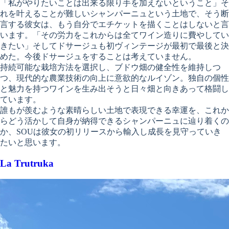
「私がやりたいことは出来る限り手を加えないということ」そ
れを叶えることが難しいシャンパーニュという土地で、そう断
言する彼女は、もう自分でエチケットを描くことはしないと言
います。「その労力をこれからは全てワイン造りに費やしてい
きたい」そしてドサージュも初ヴィンテージが最初で最後と決
めた。今後ドサージュをすることは考えていません。
持続可能な栽培方法を選択し、ブドウ畑の健全性を維持しつ
つ、現代的な農業技術の向上に意欲的なルイゾン。独自の個性
と魅力を持つワインを生み出そうと日々畑と向きあって格闘し
ています。
誰もが羨むような素晴らしい土地で表現できる幸運を、これか
らどう活かして自身が納得できるシャンパーニュに辿り着くの
か、SOUは彼女の初リリースから輸入し成長を見守っていき
たいと思います。
La Trutruka