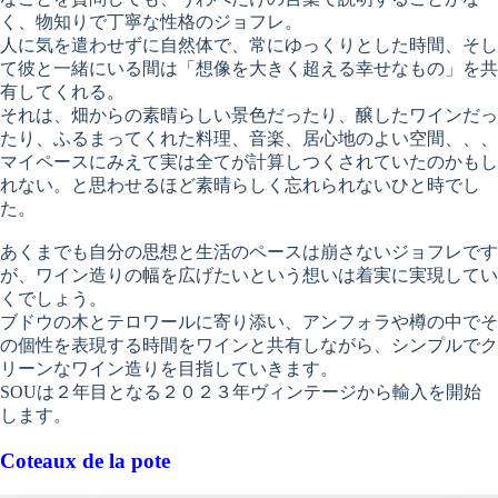
く、物知りで丁寧な性格のジョフレ。
人に気を遣わせずに自然体で、常にゆっくりとした時間、そし
て彼と一緒にいる間は「想像を大きく超える幸せなもの」を共
有してくれる。
それは、畑からの素晴らしい景色だったり、醸したワインだっ
たり、ふるまってくれた料理、音楽、居心地のよい空間、、、
マイペースにみえて実は全てが計算しつくされていたのかもし
れない。と思わせるほど素晴らしく忘れられないひと時でし
た。
あくまでも自分の思想と生活のペースは崩さないジョフレです
が、ワイン造りの幅を広げたいという想いは着実に実現してい
くでしょう。
ブドウの木とテロワールに寄り添い、アンフォラや樽の中でそ
の個性を表現する時間をワインと共有しながら、シンプルでク
リーンなワイン造りを目指していきます。
SOUは２年目となる２０２３年ヴィンテージから輸入を開始
します。
Coteaux de la pote