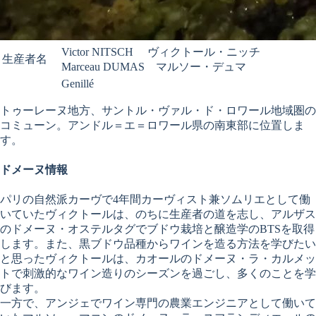
Victor NITSCH ヴィクトール・ニッチ
生産者名
Marceau DUMAS マルソー・デュマ
Genillé
トゥーレーヌ地方、サントル・ヴァル・ド・ロワール地域圏の
コミューン。アンドル＝エ＝ロワール県の南東部に位置しま
す。
ドメーヌ情報
パリの自然派カーヴで4年間カーヴィスト兼ソムリエとして働
いていたヴィクトールは、のちに生産者の道を志し、アルザス
のドメーヌ・オステルタグでブドウ栽培と醸造学のBTSを取得
します。また、黒ブドウ品種からワインを造る方法を学びたい
と思ったヴィクトールは、カオールのドメーヌ・ラ・カルメッ
トで刺激的なワイン造りのシーズンを過ごし、多くのことを学
びます。
一方で、アンジェでワイン専門の農業エンジニアとして働いて