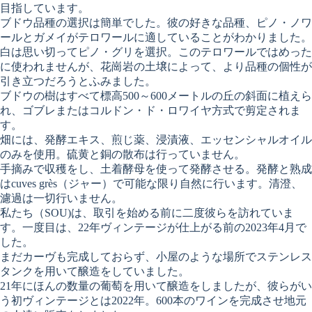
目指しています。
ブドウ品種の選択は簡単でした。彼の好きな品種、ピノ・ノワ
ールとガメイがテロワールに適していることがわかりました。
白は思い切ってピノ・グリを選択。このテロワールではめった
に使われませんが、花崗岩の土壌によって、より品種の個性が
引き立つだろうとふみました。
ブドウの樹はすべて標高500～600メートルの丘の斜面に植えら
れ、ゴブレまたはコルドン・ド・ロワイヤ方式で剪定されま
す。
畑には、発酵エキス、煎じ薬、浸漬液、エッセンシャルオイル
のみを使用。硫黄と銅の散布は行っていません。
手摘みで収穫をし、土着酵母を使って発酵させる。発酵と熟成
はcuves grès（ジャー）で可能な限り自然に行います。清澄、
濾過は一切行いません。
私たち（SOU)は、取引を始める前に二度彼らを訪れていま
す。一度目は、22年ヴィンテージが仕上がる前の2023年4月で
した。
まだカーヴも完成しておらず、小屋のような場所でステンレス
タンクを用いて醸造をしていました。
21年にほんの数量の葡萄を用いて醸造をしましたが、彼らがい
う初ヴィンテージとは2022年。600本のワインを完成させ地元