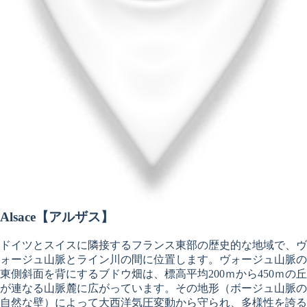
Alsace
【アルザス】
ドイツとスイスに隣接するフランス東部の歴史的な地域で、ヴ
ォージュ山脈とライン川の間に位置します。ヴォージュ山脈の
東側斜面を背にするブドウ畑は、標高平均200ｍから450ｍの丘
が連なる山脈麓に広がっています。その地形（ボージュ山脈の
自然な壁）によって大西洋気圧変動から守られ、多様性を誇る