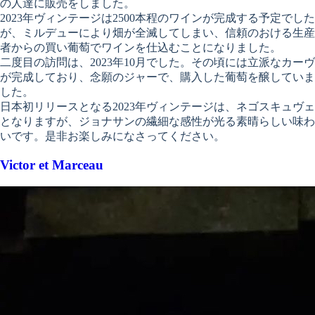
の人達に販売をしました。
2023年ヴィンテージは2500本程のワインが完成する予定でした
が、ミルデューにより畑が全滅してしまい、信頼のおける生産
者からの買い葡萄でワインを仕込むことになりました。
二度目の訪問は、2023年10月でした。その頃には立派なカーヴ
が完成しており、念願のジャーで、購入した葡萄を醸していま
した。
日本初リリースとなる2023年ヴィンテージは、ネゴスキュヴェ
となりますが、ジョナサンの繊細な感性が光る素晴らしい味わ
いです。是非お楽しみになさってください。
Victor et Marceau