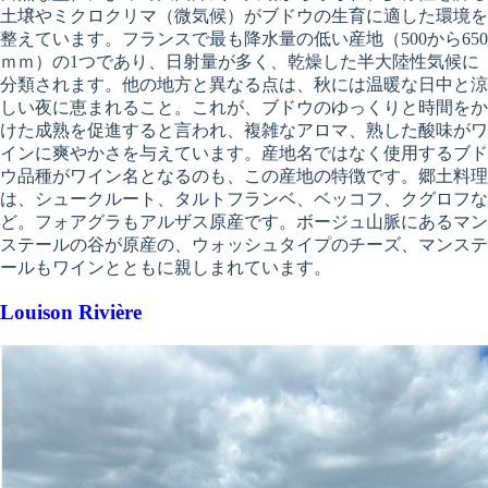
土壌やミクロクリマ（微気候）がブドウの生育に適した環境を
整えています。フランスで最も降水量の低い産地（500から650
ｍｍ）の1つであり、日射量が多く、乾燥した半大陸性気候に
分類されます。他の地方と異なる点は、秋には温暖な日中と涼
しい夜に恵まれること。これが、ブドウのゆっくりと時間をか
けた成熟を促進すると言われ、複雑なアロマ、熟した酸味がワ
インに爽やかさを与えています。産地名ではなく使用するブド
ウ品種がワイン名となるのも、この産地の特徴です。郷土料理
は、シュークルート、タルトフランベ、ベッコフ、クグロフな
ど。フォアグラもアルザス原産です。ボージュ山脈にあるマン
ステールの谷が原産の、ウォッシュタイプのチーズ、マンステ
ールもワインとともに親しまれています。
Louison Rivière