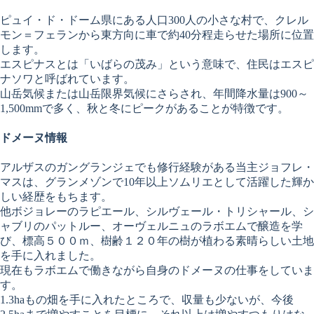
ピュイ・ド・ドーム県にある人口300人の小さな村で、クレル
モン＝フェランから東方向に車で約40分程走らせた場所に位置
します。
エスピナスとは「いばらの茂み」という意味で、住民はエスピ
ナソワと呼ばれています。
山岳気候または山岳限界気候にさらされ、年間降水量は900～
1,500mmで多く、秋と冬にピークがあることが特徴です。
ドメーヌ情報
アルザスのガングランジェでも修行経験がある当主ジョフレ・
マスは、グランメゾンで10年以上ソムリエとして活躍した輝か
しい経歴をもちます。
他ボジョレーのラピエール、シルヴェール・トリシャール、シ
ャブリのパットルー、オーヴェルニュのラボエムで醸造を学
び、標高５００ｍ、樹齢１２０年の樹が植わる素晴らしい土地
を手に入れました。
現在もラボエムで働きながら自身のドメーヌの仕事をしていま
す。
1.3haもの畑を手に入れたところで、収量も少ないが、今後