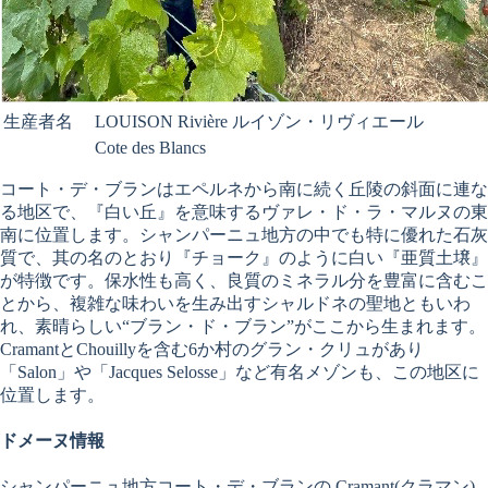
生産者名
LOUISON Rivière ルイゾン・リヴィエール
Cote des Blancs
コート・デ・ブランはエペルネから南に続く丘陵の斜面に連な
る地区で、『白い丘』を意味するヴァレ・ド・ラ・マルヌの東
南に位置します。シャンパーニュ地方の中でも特に優れた石灰
質で、其の名のとおり『チョーク』のように白い『亜質土壌』
が特徴です。保水性も高く、良質のミネラル分を豊富に含むこ
とから、複雑な味わいを生み出すシャルドネの聖地ともいわ
れ、素晴らしい“ブラン・ド・ブラン”がここから生まれます。
CramantとChouillyを含む6か村のグラン・クリュがあり
「Salon」や「Jacques Selosse」など有名メゾンも、この地区に
位置します。
ドメーヌ情報
シャンパーニュ地方コート・デ・ブランの Cramant(クラマン)